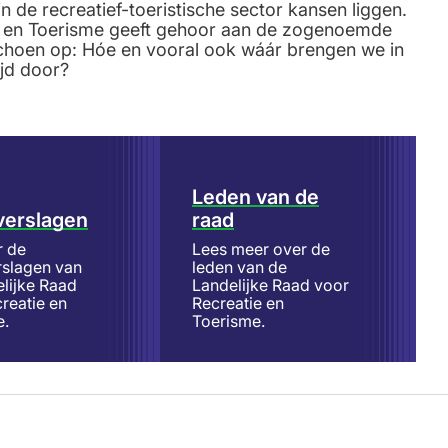
 de recreatief-toeristische sector kansen liggen.
e en Toerisme geeft gehoor aan de zogenoemde
schoen op: Hóe en vooral ook wáár brengen we in
ijd door?
Leden van de
verslagen
raad
r de
Lees meer over de
rslagen van
leden van de
lijke Raad
Landelijke Raad voor
reatie en
Recreatie en
e.
Toerisme.