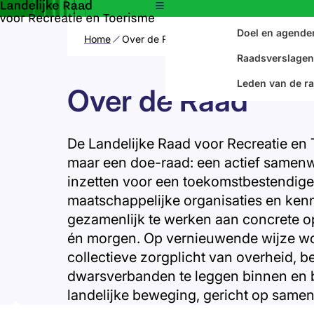
Nieuws
Over de Raa
Doel en agende
Home
Over de Raad
Raadsverslagen
Leden van de r
Over de Raad
De Landelijke Raad voor Recreatie en T
maar een
doe-raad
: een actief samen
inzetten voor een toekomstbestendige v
maatschappelijke organisaties en ken
gezamenlijk te werken aan concrete 
én morgen. Op vernieuwende wijze wo
collectieve zorgplicht van overheid, b
dwarsverbanden te leggen binnen en bu
landelijke beweging, gericht op samen