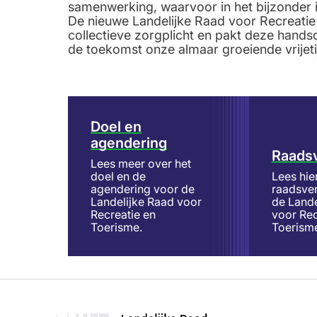
samenwerking, waarvoor in het bijzonder in
De nieuwe Landelijke Raad voor Recreati
collectieve zorgplicht en pakt deze hand
de toekomst onze almaar groeiende vrijet
Doel en
agendering
Raads
Lees meer over het
doel en de
Lees hie
agendering voor de
raadsve
Landelijke Raad voor
de Lande
Recreatie en
voor Rec
Toerisme.
Toerism